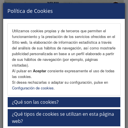
Política de Cookies
Utilizamos cookies propias y de terceros que permiten el
funcionamiento y la prestación de los servicios ofrecidos en el
MENU
Sitio web, la elaboración de información estadística a través
del análisis de sus hábitos de navegación, así como mostrarle
publicidad personalizada en base a un perfil elaborado a partir
de sus hábitos de navegación (por ejemplo, páginas
Bienvenida
visitadas).
Al pulsar en
Aceptar
consiente expresamente el uso de todas
Información General
las cookies.
Si desea rechazarlas o adaptar su configuración, pulse en
Sobre Lares
Configuración de cookies
.
Sede y ciudad
¿Qué son las cookies?
Recogida de documentación en sede
¿Qué tipos de cookies se utilizan en esta página
iEvents
web?