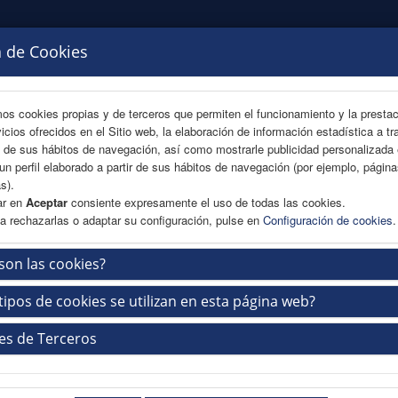
a de Cookies
mos cookies propias y de terceros que permiten el funcionamiento y la presta
vicios ofrecidos en el Sitio web, la elaboración de información estadística a tr
s de sus hábitos de navegación, así como mostrarle publicidad personalizada
un perfil elaborado a partir de sus hábitos de navegación (por ejemplo, págin
s).
ar en
Aceptar
consiente expresamente el uso de todas las cookies.
a rechazarlas o adaptar su configuración, pulse en
Configuración de cookies
.
son las cookies?
GRAMA
COMUNICACIONES
INSCRIPCIÓN Y ALOJAMIENTO
PATR
tipos de cookies se utilizan en esta página web?
es de Terceros
gida de documentación en sede