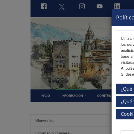
Polític
Utiliza
los ser
análisi
base a 
visitada
Al puls
Si dese
¿Qué 
INICIO
INFORMACIÓN
COMITÉS
PRO
¿Qué 
Cooki
Bienvenida
Reco
Información General