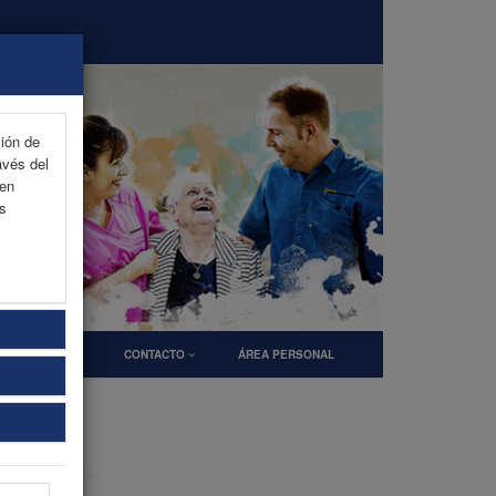
ción de
avés del
 en
as
OCINADORES
CONTACTO
ÁREA PERSONAL