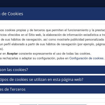
a de Cookies
mos cookies propias y de terceros que permiten el funcionamiento y la presta
vicios ofrecidos en el Sitio web, la elaboración de información estadística a tr
s de sus hábitos de navegación, así como mostrarle publicidad personalizada
un perfil elaborado a partir de sus hábitos de navegación (por ejemplo, págin
s).
ar en
Aceptar
consiente expresamente el uso de todas las cookies.
a rechazarlas o adaptar su configuración, pulse en
Configuración de cookies
.
son las cookies?
GRAMA
COMUNICACIONES
INSCRIPCIÓN Y ALOJAMIENTO
PATR
tipos de cookies se utilizan en esta página web?
es de Terceros