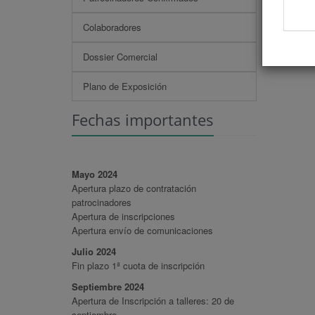
Colaboradores
Dossier Comercial
Plano de Exposición
Fechas importantes
Mayo 2024
Apertura plazo de contratación
patrocinadores
Apertura de inscripciones
Apertura envío de comunicaciones
Julio 2024
Fin plazo 1ª cuota de inscripción
Septiembre 2024
Apertura de Inscripción a talleres: 20 de
septiembre