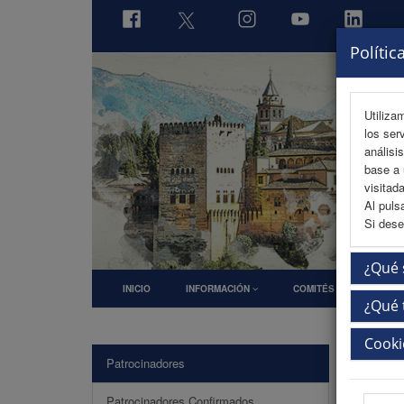
Polític
Utiliza
los ser
análisi
base a 
visitada
Al puls
Si dese
¿Qué 
INICIO
INFORMACIÓN
COMITÉS
PRO
¿Qué 
Cooki
Patrocinadores
Patrocinadores Confirmados