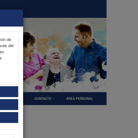
ción de
avés del
 en
as
OCINADORES
CONTACTO
ÁREA PERSONAL