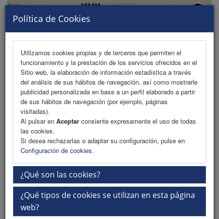
Política de Cookies
Utilizamos cookies propias y de terceros que permiten el
funcionamiento y la prestación de los servicios ofrecidos en el
MENU
Sitio web, la elaboración de información estadística a través
del análisis de sus hábitos de navegación, así como mostrarle
publicidad personalizada en base a un perfil elaborado a partir
de sus hábitos de navegación (por ejemplo, páginas
Bienvenida
visitadas).
Al pulsar en
Aceptar
consiente expresamente el uso de todas
Información General
las cookies.
Si desea rechazarlas o adaptar su configuración, pulse en
Sobre Lares
Configuración de cookies
.
Sede y ciudad
¿Qué son las cookies?
Recogida de documentación en sede
¿Qué tipos de cookies se utilizan en esta página
iEvents
web?