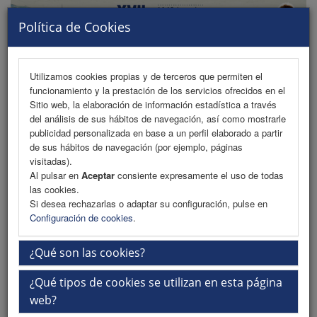
Política de Cookies
Utilizamos cookies propias y de terceros que permiten el
funcionamiento y la prestación de los servicios ofrecidos en el
MENU
Sitio web, la elaboración de información estadística a través
del análisis de sus hábitos de navegación, así como mostrarle
publicidad personalizada en base a un perfil elaborado a partir
de sus hábitos de navegación (por ejemplo, páginas
Bienvenida
visitadas).
Al pulsar en
Aceptar
consiente expresamente el uso de todas
Información General
las cookies.
Si desea rechazarlas o adaptar su configuración, pulse en
Sobre Lares
Configuración de cookies
.
Sede y ciudad
¿Qué son las cookies?
Recogida de documentación en sede
¿Qué tipos de cookies se utilizan en esta página
iEvents
web?