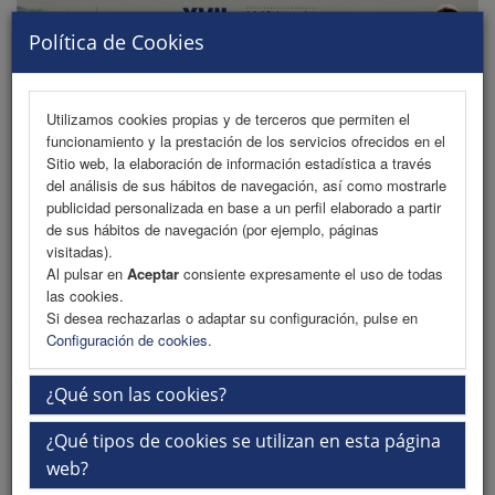
Política de Cookies
Utilizamos cookies propias y de terceros que permiten el
funcionamiento y la prestación de los servicios ofrecidos en el
MENU
Sitio web, la elaboración de información estadística a través
del análisis de sus hábitos de navegación, así como mostrarle
publicidad personalizada en base a un perfil elaborado a partir
de sus hábitos de navegación (por ejemplo, páginas
Comité de Honor
visitadas).
Al pulsar en
Aceptar
consiente expresamente el uso de todas
Comité Científico
las cookies.
Si desea rechazarlas o adaptar su configuración, pulse en
Comité Organizador
Configuración de cookies
.
Fechas importantes
¿Qué son las cookies?
¿Qué tipos de cookies se utilizan en esta página
Mayo 2024
web?
Apertura plazo de contratación patrocinadores