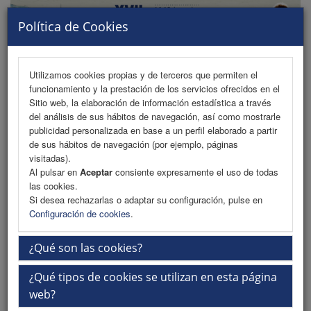
Política de Cookies
Utilizamos cookies propias y de terceros que permiten el
funcionamiento y la prestación de los servicios ofrecidos en el
MENU
Sitio web, la elaboración de información estadística a través
del análisis de sus hábitos de navegación, así como mostrarle
publicidad personalizada en base a un perfil elaborado a partir
de sus hábitos de navegación (por ejemplo, páginas
Programa
visitadas).
Al pulsar en
Aceptar
consiente expresamente el uso de todas
Programa PDF
las cookies.
Si desea rechazarlas o adaptar su configuración, pulse en
Cronograma
Configuración de cookies
.
Ponentes
¿Qué son las cookies?
Plantillas
¿Qué tipos de cookies se utilizan en esta página
Talleres
web?