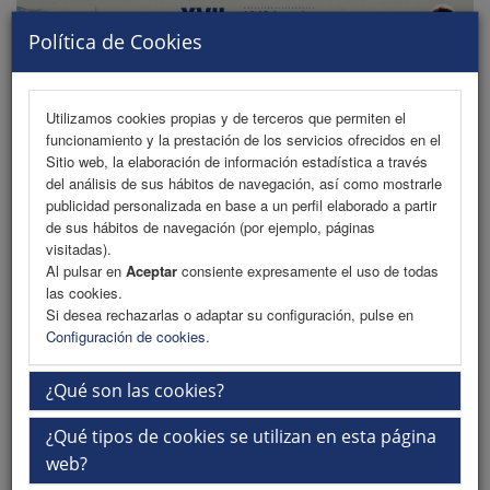
Política de Cookies
Utilizamos cookies propias y de terceros que permiten el
funcionamiento y la prestación de los servicios ofrecidos en el
MENU
Sitio web, la elaboración de información estadística a través
del análisis de sus hábitos de navegación, así como mostrarle
publicidad personalizada en base a un perfil elaborado a partir
de sus hábitos de navegación (por ejemplo, páginas
Programa
visitadas).
Al pulsar en
Aceptar
consiente expresamente el uso de todas
Programa PDF
las cookies.
Si desea rechazarlas o adaptar su configuración, pulse en
Cronograma
Configuración de cookies
.
Ponentes
¿Qué son las cookies?
Plantillas
¿Qué tipos de cookies se utilizan en esta página
Talleres
web?